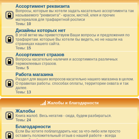
Ассортимент реквизита
Вопросы, которые вы хотели задать касательно ассортимента так
называемого "реквизита" - красок, кистей, клея и прочих
материалов для трафаретной росписи
Темы:
10
Дизайны которых нет
В этой ветке мы приветствуем Ваши вопросы и предложения по
трафаретам. которые Вы хотели бы видеть, но не нашли на
страницах нашего сайта.
Темы:
15
Ассортимент стразов
Вопросы касательно наличия и ассортимента различных
термоклеевых стразов.
Темы:
5
Работа магазина
Раздел для ваших вопросов касательно нашего магазина в целом.
О правилах работы. способах оплаты, территории охвата и так
далее.
Темы:
13
Жалобы и благодарности
Жалобы
Книга жалоб. Весь негатив - сюда, будем разбираться.
Темы:
24
Благодарности
Если Вы хотите поблагодарить нас за что-либо или просто
оставить положительный отзыв о нашей работе - всегда