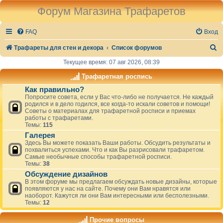
Форум Магазина Трафаретов
FAQ
Вход
П
Трафареты для стен и декора
Список форумов
о
Текущее время: 07 авг 2026, 08:39
и
Трафаретная роспись
с
Как правильно?
Попросите совета, если у Вас что-либо не получается. Не каждый
к
родился и в дело годился, все когда-то искали советов и помощи!
Советы о материалах для трафаретной росписи и приемах
работы с трафаретами.
Темы:
115
Галерея
Здесь Вы можете показать Ваши работы. Обсудить результаты и
похвалиться успехами. Что и как Вы разрисовали трафаретом.
Самые необычные способы трафаретной росписи.
Темы:
38
Обсуждение дизайнов
В этом форуме мы предлагаем обсуждать новые дизайны, которые
появляются у нас на сайте. Почему они Вам нравятся или
наоборот. Кажутся ли они Вам интересными или бесполезными.
Темы:
12
Прочие вопросы