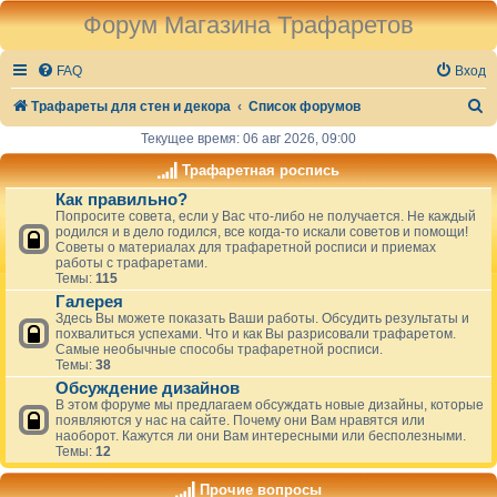
Форум Магазина Трафаретов
FAQ
Вход
П
Трафареты для стен и декора
Список форумов
о
Текущее время: 06 авг 2026, 09:00
и
Трафаретная роспись
с
Как правильно?
Попросите совета, если у Вас что-либо не получается. Не каждый
к
родился и в дело годился, все когда-то искали советов и помощи!
Советы о материалах для трафаретной росписи и приемах
работы с трафаретами.
Темы:
115
Галерея
Здесь Вы можете показать Ваши работы. Обсудить результаты и
похвалиться успехами. Что и как Вы разрисовали трафаретом.
Самые необычные способы трафаретной росписи.
Темы:
38
Обсуждение дизайнов
В этом форуме мы предлагаем обсуждать новые дизайны, которые
появляются у нас на сайте. Почему они Вам нравятся или
наоборот. Кажутся ли они Вам интересными или бесполезными.
Темы:
12
Прочие вопросы