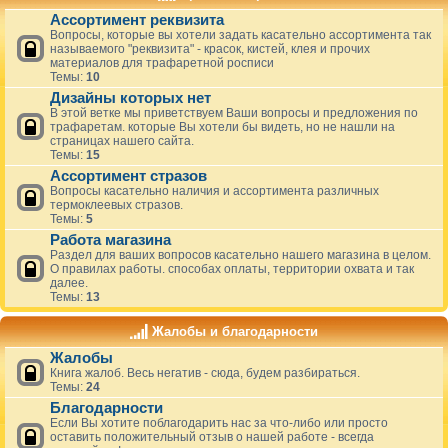
Ассортимент реквизита
Вопросы, которые вы хотели задать касательно ассортимента так
называемого "реквизита" - красок, кистей, клея и прочих
материалов для трафаретной росписи
Темы:
10
Дизайны которых нет
В этой ветке мы приветствуем Ваши вопросы и предложения по
трафаретам. которые Вы хотели бы видеть, но не нашли на
страницах нашего сайта.
Темы:
15
Ассортимент стразов
Вопросы касательно наличия и ассортимента различных
термоклеевых стразов.
Темы:
5
Работа магазина
Раздел для ваших вопросов касательно нашего магазина в целом.
О правилах работы. способах оплаты, территории охвата и так
далее.
Темы:
13
Жалобы и благодарности
Жалобы
Книга жалоб. Весь негатив - сюда, будем разбираться.
Темы:
24
Благодарности
Если Вы хотите поблагодарить нас за что-либо или просто
оставить положительный отзыв о нашей работе - всегда