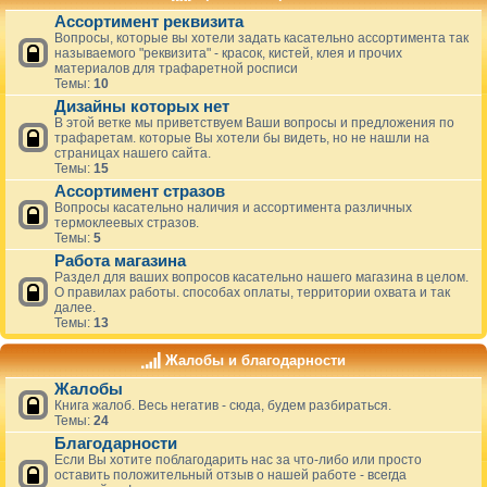
Ассортимент реквизита
Вопросы, которые вы хотели задать касательно ассортимента так
называемого "реквизита" - красок, кистей, клея и прочих
материалов для трафаретной росписи
Темы:
10
Дизайны которых нет
В этой ветке мы приветствуем Ваши вопросы и предложения по
трафаретам. которые Вы хотели бы видеть, но не нашли на
страницах нашего сайта.
Темы:
15
Ассортимент стразов
Вопросы касательно наличия и ассортимента различных
термоклеевых стразов.
Темы:
5
Работа магазина
Раздел для ваших вопросов касательно нашего магазина в целом.
О правилах работы. способах оплаты, территории охвата и так
далее.
Темы:
13
Жалобы и благодарности
Жалобы
Книга жалоб. Весь негатив - сюда, будем разбираться.
Темы:
24
Благодарности
Если Вы хотите поблагодарить нас за что-либо или просто
оставить положительный отзыв о нашей работе - всегда