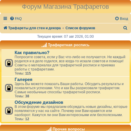
Форум Магазина Трафаретов
FAQ
Вход
П
Трафареты для стен и декора
Список форумов
о
Текущее время: 07 авг 2026, 01:00
и
Трафаретная роспись
с
Как правильно?
Попросите совета, если у Вас что-либо не получается. Не каждый
к
родился и в дело годился, все когда-то искали советов и помощи!
Советы о материалах для трафаретной росписи и приемах
работы с трафаретами.
Темы:
115
Галерея
Здесь Вы можете показать Ваши работы. Обсудить результаты и
похвалиться успехами. Что и как Вы разрисовали трафаретом.
Самые необычные способы трафаретной росписи.
Темы:
38
Обсуждение дизайнов
В этом форуме мы предлагаем обсуждать новые дизайны, которые
появляются у нас на сайте. Почему они Вам нравятся или
наоборот. Кажутся ли они Вам интересными или бесполезными.
Темы:
12
Прочие вопросы