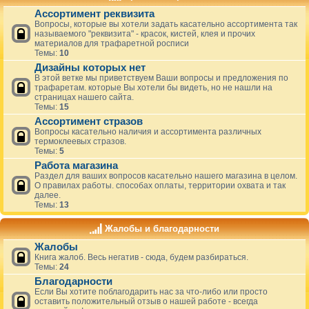
Ассортимент реквизита
Вопросы, которые вы хотели задать касательно ассортимента так
называемого "реквизита" - красок, кистей, клея и прочих
материалов для трафаретной росписи
Темы:
10
Дизайны которых нет
В этой ветке мы приветствуем Ваши вопросы и предложения по
трафаретам. которые Вы хотели бы видеть, но не нашли на
страницах нашего сайта.
Темы:
15
Ассортимент стразов
Вопросы касательно наличия и ассортимента различных
термоклеевых стразов.
Темы:
5
Работа магазина
Раздел для ваших вопросов касательно нашего магазина в целом.
О правилах работы. способах оплаты, территории охвата и так
далее.
Темы:
13
Жалобы и благодарности
Жалобы
Книга жалоб. Весь негатив - сюда, будем разбираться.
Темы:
24
Благодарности
Если Вы хотите поблагодарить нас за что-либо или просто
оставить положительный отзыв о нашей работе - всегда