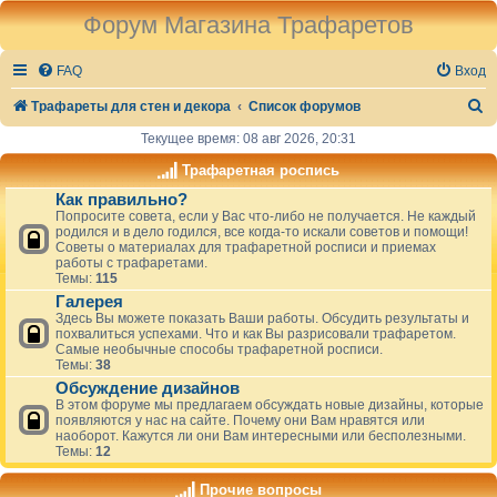
Форум Магазина Трафаретов
FAQ
Вход
П
Трафареты для стен и декора
Список форумов
о
Текущее время: 08 авг 2026, 20:31
и
Трафаретная роспись
с
Как правильно?
Попросите совета, если у Вас что-либо не получается. Не каждый
к
родился и в дело годился, все когда-то искали советов и помощи!
Советы о материалах для трафаретной росписи и приемах
работы с трафаретами.
Темы:
115
Галерея
Здесь Вы можете показать Ваши работы. Обсудить результаты и
похвалиться успехами. Что и как Вы разрисовали трафаретом.
Самые необычные способы трафаретной росписи.
Темы:
38
Обсуждение дизайнов
В этом форуме мы предлагаем обсуждать новые дизайны, которые
появляются у нас на сайте. Почему они Вам нравятся или
наоборот. Кажутся ли они Вам интересными или бесполезными.
Темы:
12
Прочие вопросы