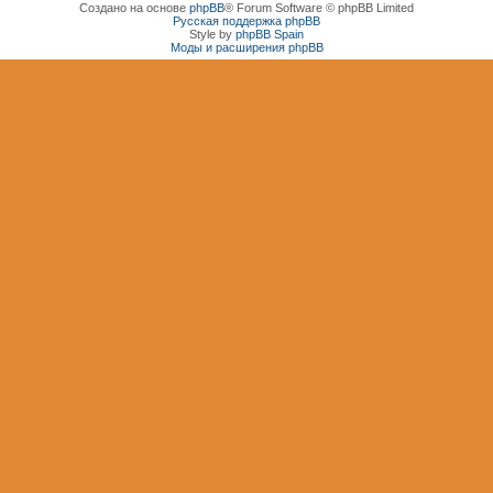
Создано на основе
phpBB
® Forum Software © phpBB Limited
Русская поддержка phpBB
Style by
phpBB Spain
Моды и расширения phpBB