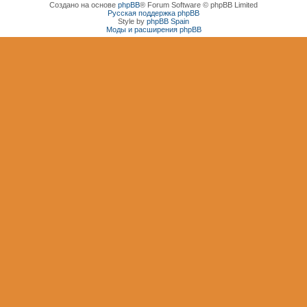
Создано на основе
phpBB
® Forum Software © phpBB Limited
Русская поддержка phpBB
Style by
phpBB Spain
Моды и расширения phpBB