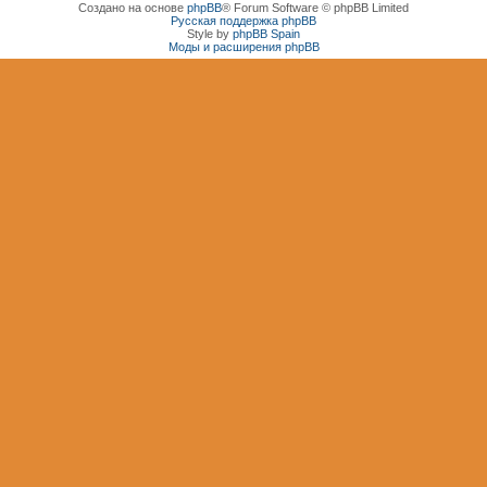
Создано на основе
phpBB
® Forum Software © phpBB Limited
Русская поддержка phpBB
Style by
phpBB Spain
Моды и расширения phpBB