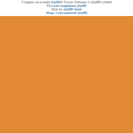
Создано на основе
phpBB
® Forum Software © phpBB Limited
Русская поддержка phpBB
Style by
phpBB Spain
Моды и расширения phpBB