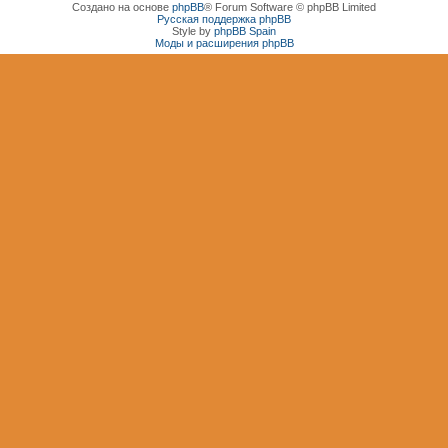
Создано на основе
phpBB
® Forum Software © phpBB Limited
Русская поддержка phpBB
Style by
phpBB Spain
Моды и расширения phpBB