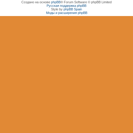
Создано на основе
phpBB
® Forum Software © phpBB Limited
Русская поддержка phpBB
Style by
phpBB Spain
Моды и расширения phpBB