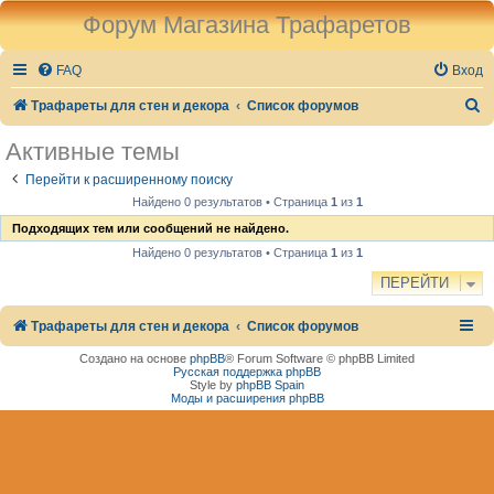
Форум Магазина Трафаретов
FAQ
Вход
П
Трафареты для стен и декора
Список форумов
о
Активные темы
и
Перейти к расширенному поиску
с
Найдено 0 результатов • Страница
1
из
1
к
Подходящих тем или сообщений не найдено.
Найдено 0 результатов • Страница
1
из
1
ПЕРЕЙТИ
Трафареты для стен и декора
Список форумов
Создано на основе
phpBB
® Forum Software © phpBB Limited
Русская поддержка phpBB
Style by
phpBB Spain
Моды и расширения phpBB