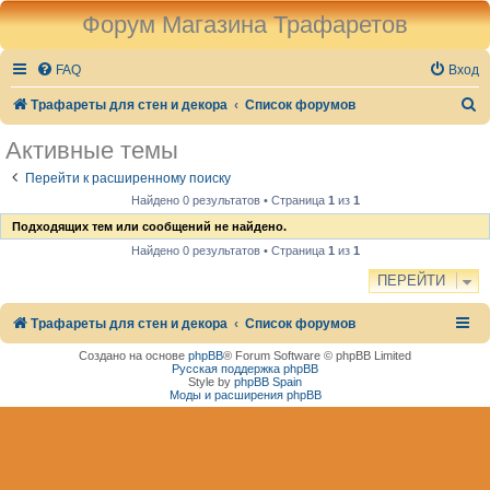
Форум Магазина Трафаретов
FAQ
Вход
П
Трафареты для стен и декора
Список форумов
о
Активные темы
и
Перейти к расширенному поиску
с
Найдено 0 результатов • Страница
1
из
1
к
Подходящих тем или сообщений не найдено.
Найдено 0 результатов • Страница
1
из
1
ПЕРЕЙТИ
Трафареты для стен и декора
Список форумов
Создано на основе
phpBB
® Forum Software © phpBB Limited
Русская поддержка phpBB
Style by
phpBB Spain
Моды и расширения phpBB