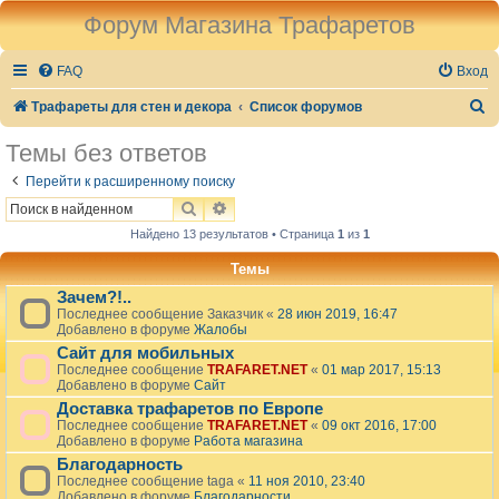
Форум Магазина Трафаретов
FAQ
Вход
П
Трафареты для стен и декора
Список форумов
о
Темы без ответов
и
Перейти к расширенному поиску
с
ПОИСК
РАСШИРЕННЫЙ ПОИСК
к
Найдено 13 результатов • Страница
1
из
1
Темы
Зачем?!..
Последнее сообщение
Заказчик
«
28 июн 2019, 16:47
Добавлено в форуме
Жалобы
Сайт для мобильных
Последнее сообщение
TRAFARET.NET
«
01 мар 2017, 15:13
Добавлено в форуме
Сайт
Доставка трафаретов по Европе
Последнее сообщение
TRAFARET.NET
«
09 окт 2016, 17:00
Добавлено в форуме
Работа магазина
Благодарность
Последнее сообщение
taga
«
11 ноя 2010, 23:40
Добавлено в форуме
Благодарности