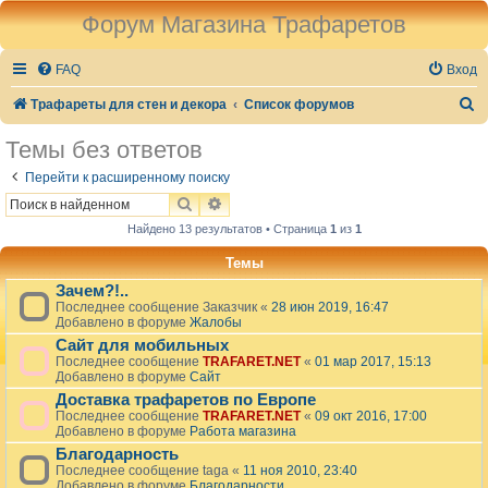
Форум Магазина Трафаретов
FAQ
Вход
П
Трафареты для стен и декора
Список форумов
о
Темы без ответов
и
Перейти к расширенному поиску
с
ПОИСК
РАСШИРЕННЫЙ ПОИСК
к
Найдено 13 результатов • Страница
1
из
1
Темы
Зачем?!..
Последнее сообщение
Заказчик
«
28 июн 2019, 16:47
Добавлено в форуме
Жалобы
Сайт для мобильных
Последнее сообщение
TRAFARET.NET
«
01 мар 2017, 15:13
Добавлено в форуме
Сайт
Доставка трафаретов по Европе
Последнее сообщение
TRAFARET.NET
«
09 окт 2016, 17:00
Добавлено в форуме
Работа магазина
Благодарность
Последнее сообщение
taga
«
11 ноя 2010, 23:40
Добавлено в форуме
Благодарности