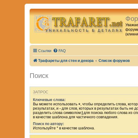
Фор
Уважае
форумы
(кликн
Ссылки
FAQ
Трафареты для стен и декора
Список форумов
Поиск
ЗАПРОС
Ключевые слова:
Вы можете использовать
+
, чтобы определить слова, кото
результатах, и
-
для слов, которых в результатах быть не 
разделить слова символом
|
для поиска любого слова из с
в качестве шаблона для частичного совпадения.
Поиск по автору:
Используйте * в качестве шаблона.