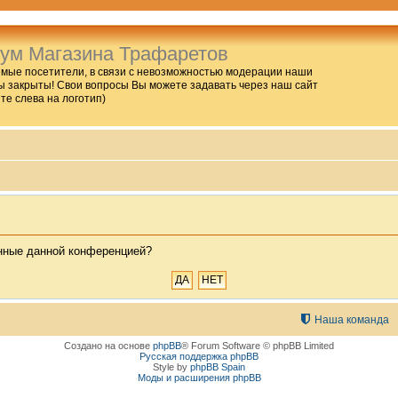
ум Магазина Трафаретов
мые посетители, в связи с невозможностью модерации наши
 закрыты! Свои вопросы Вы можете задавать через наш сайт
ите слева на логотип)
енные данной конференцией?
Наша команда
Создано на основе
phpBB
® Forum Software © phpBB Limited
Русская поддержка phpBB
Style by
phpBB Spain
Моды и расширения phpBB