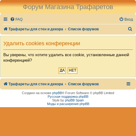
Форум Магазина Трафаретов
FAQ
Вход
П
Трафареты для стен и декора
Список форумов
о
Удалить cookies конференции
и
с
Вы уверены, что хотите удалить все cookie, установленные данной
конференцией?
к
Трафареты для стен и декора
Список форумов
Создано на основе
phpBB
® Forum Software © phpBB Limited
Русская поддержка phpBB
Style by
phpBB Spain
Моды и расширения phpBB