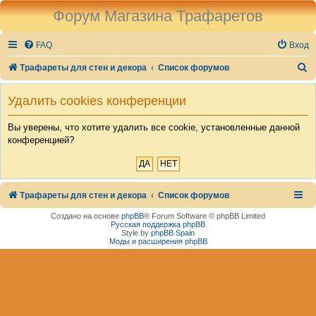
Форум Магазина Трафаретов
FAQ
Вход
П
Трафареты для стен и декора
Список форумов
о
Удалить cookies конференции
и
с
Вы уверены, что хотите удалить все cookie, установленные данной
конференцией?
к
Трафареты для стен и декора
Список форумов
Создано на основе
phpBB
® Forum Software © phpBB Limited
Русская поддержка phpBB
Style by
phpBB Spain
Моды и расширения phpBB