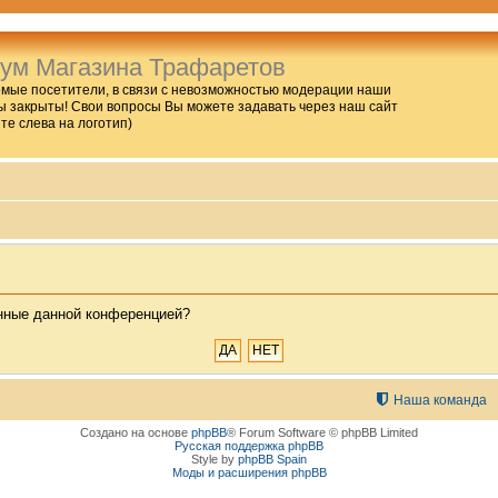
ум Магазина Трафаретов
мые посетители, в связи с невозможностью модерации наши
 закрыты! Свои вопросы Вы можете задавать через наш сайт
ите слева на логотип)
енные данной конференцией?
Наша команда
Создано на основе
phpBB
® Forum Software © phpBB Limited
Русская поддержка phpBB
Style by
phpBB Spain
Моды и расширения phpBB