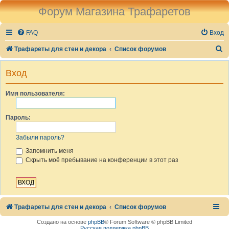
Форум Магазина Трафаретов
FAQ
Вход
П
Трафареты для стен и декора
Список форумов
о
Вход
и
с
Имя пользователя:
к
Пароль:
Забыли пароль?
Запомнить меня
Скрыть моё пребывание на конференции в этот раз
Трафареты для стен и декора
Список форумов
Создано на основе
phpBB
® Forum Software © phpBB Limited
Русская поддержка phpBB