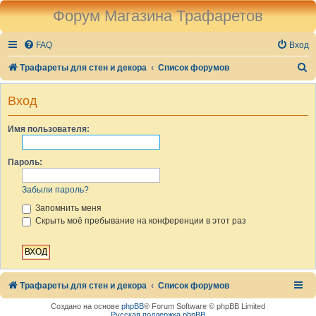
Форум Магазина Трафаретов
FAQ
Вход
П
Трафареты для стен и декора
Список форумов
о
Вход
и
с
Имя пользователя:
к
Пароль:
Забыли пароль?
Запомнить меня
Скрыть моё пребывание на конференции в этот раз
Трафареты для стен и декора
Список форумов
Создано на основе
phpBB
® Forum Software © phpBB Limited
Русская поддержка phpBB