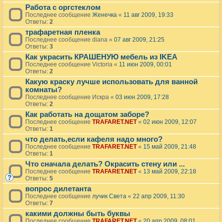
Работа с оргстеклом
Последнее сообщение
Женечка
«
11 авг 2009, 19:33
Ответы:
2
трафаретная пленка
Последнее сообщение
diana
«
07 авг 2009, 21:25
Ответы:
3
Как украсить КРАШЕНУЮ мебель из IKEA
Последнее сообщение
Victoria
«
11 июн 2009, 00:01
Ответы:
2
Какую краску лучше использовать для ванной
комнаты?
Последнее сообщение
Искра
«
03 июн 2009, 17:28
Ответы:
2
Как работать на дощатом заборе?
Последнее сообщение
TRAFARET.NET
«
02 июн 2009, 12:07
Ответы:
1
что делать,если кафеля надо много?
Последнее сообщение
TRAFARET.NET
«
15 май 2009, 21:48
Ответы:
1
Что сначала делать? Окрасить стену или ...
Последнее сообщение
TRAFARET.NET
«
13 май 2009, 22:18
Ответы:
5
вопрос дилетанта
Последнее сообщение
лучик Света
«
22 апр 2009, 11:30
Ответы:
7
какими должны быть буквы
Последнее сообщение
TRAFARET.NET
«
20 апр 2009, 08:01