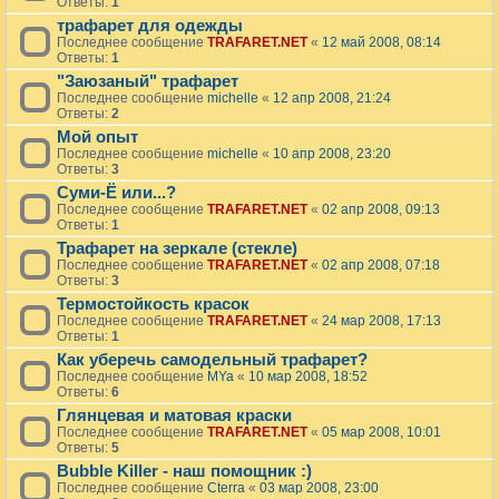
Ответы:
1
трафарет для одежды
Последнее сообщение
TRAFARET.NET
«
12 май 2008, 08:14
Ответы:
1
"Заюзаный" трафарет
Последнее сообщение
michelle
«
12 апр 2008, 21:24
Ответы:
2
Мой опыт
Последнее сообщение
michelle
«
10 апр 2008, 23:20
Ответы:
3
Суми-Ё или...?
Последнее сообщение
TRAFARET.NET
«
02 апр 2008, 09:13
Ответы:
1
Трафарет на зеркале (стекле)
Последнее сообщение
TRAFARET.NET
«
02 апр 2008, 07:18
Ответы:
3
Термостойкость красок
Последнее сообщение
TRAFARET.NET
«
24 мар 2008, 17:13
Ответы:
1
Как уберечь самодельный трафарет?
Последнее сообщение
MYa
«
10 мар 2008, 18:52
Ответы:
6
Глянцевая и матовая краски
Последнее сообщение
TRAFARET.NET
«
05 мар 2008, 10:01
Ответы:
5
Bubble Killer - наш помощник :)
Последнее сообщение
Cterra
«
03 мар 2008, 23:00