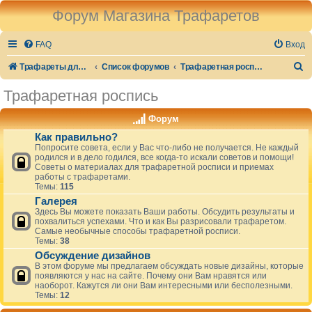
Форум Магазина Трафаретов
FAQ
Вход
П
Трафареты для стен и декора
Список форумов
Трафаретная роспись
о
Трафаретная роспись
и
Форум
с
Как правильно?
к
Попросите совета, если у Вас что-либо не получается. Не каждый
родился и в дело годился, все когда-то искали советов и помощи!
Советы о материалах для трафаретной росписи и приемах
работы с трафаретами.
Темы:
115
Галерея
Здесь Вы можете показать Ваши работы. Обсудить результаты и
похвалиться успехами. Что и как Вы разрисовали трафаретом.
Самые необычные способы трафаретной росписи.
Темы:
38
Обсуждение дизайнов
В этом форуме мы предлагаем обсуждать новые дизайны, которые
появляются у нас на сайте. Почему они Вам нравятся или
наоборот. Кажутся ли они Вам интересными или бесполезными.
Темы:
12