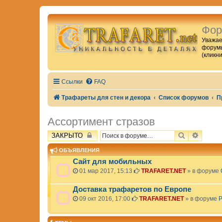
Фор
Уважае
форумы
(кликн
Ссылки
FAQ
Трафареты для стен и декора
Список форумов
П
Ассортимент стразов
ПОИСК
РАСШИ
ЗАКРЫТО
ОБЪЯВЛЕНИЯ
Сайт для мобильных
01 мар 2017, 15:13
TRAFARET.NET
» в форуме
Доставка трафаретов по Европе
09 окт 2016, 17:00
TRAFARET.NET
» в форуме
Р