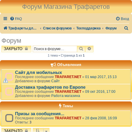
Форум Магазина Трафаретов
FAQ
Вход
П
Трафареты для стен и декора
Список форумов
Техподдержка
Форум
о
Форум
и
ПОИСК
РАСШИРЕННЫЙ ПОИ
ЗАКРЫТО
с
1 тема • Страница
1
из
1
к
Объявления
Сайт для мобильных
Последнее сообщение
TRAFARET.NET
«
01 мар 2017, 15:13
Добавлено в форуме
Сайт
Доставка трафаретов по Европе
Последнее сообщение
TRAFARET.NET
«
09 окт 2016, 17:00
Добавлено в форуме
Работа магазина
Темы
Призы за сообщения...
Последнее сообщение
TRAFARET.NET
«
28 фев 2008, 16:09
Ответы:
3
ЗАКРЫТО