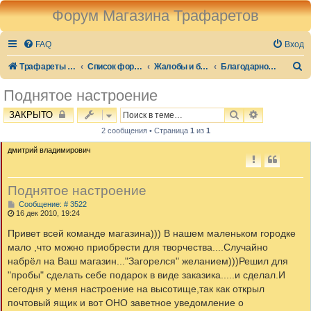
Форум Магазина Трафаретов
FAQ
Вход
П
Трафареты для стен и декора
Список форумов
Жалобы и благодарности
Благодарности
о
Поднятое настроение
и
ПОИСК
РАСШИРЕН
ЗАКРЫТО
с
2 сообщения • Страница
1
из
1
к
дмитрий владимирович
Поднятое настроение
С
Сообщение: # 3522
о
16 дек 2010, 19:24
о
б
Привет всей команде магазина))) В нашем маленьком городке
щ
мало ,что можно приобрести для творчества....Случайно
е
н
набрёл на Ваш магазин..."Загорелся" желанием)))Решил для
и
"пробы" сделать себе подарок в виде заказика.....и сделал.И
е
сегодня у меня настроение на высотище,так как открыл
почтовый ящик и вот ОНО заветное уведомление о