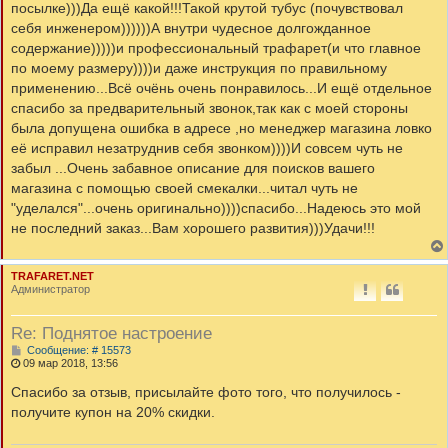
посылке)))Да ещё какой!!!Такой крутой тубус (почувствовал
себя инженером))))))А внутри чудесное долгожданное
содержание)))))и профессиональный трафарет(и что главное
по моему размеру))))и даже инструкция по правильному
применению...Всё очёнь очень понравилось...И ещё отдельное
спасибо за предварительный звонок,так как с моей стороны
была допущена ошибка в адресе ,но менеджер магазина ловко
её исправил незатруднив себя звонком))))И совсем чуть не
забыл ...Очень забавное описание для поисков вашего
магазина с помощью своей смекалки...читал чуть не
"уделался"...очень оригинально))))спасибо...Надеюсь это мой
не последний заказ...Вам хорошего развития)))Удачи!!!
TRAFARET.NET
Администратор
Re: Поднятое настроение
С
Сообщение: # 15573
о
09 мар 2018, 13:56
о
б
Спасибо за отзыв, присылайте фото того, что получилось -
щ
получите купон на 20% скидки.
е
н
и