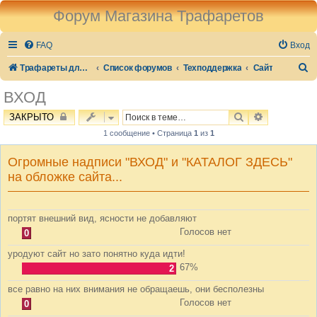
Форум Магазина Трафаретов
FAQ
Вход
П
Трафареты для стен и декора
Список форумов
Техподдержка
Сайт
о
ВХОД
и
ПОИСК
РАСШИРЕН
ЗАКРЫТО
с
1 сообщение • Страница
1
из
1
к
Огромные надписи "ВХОД" и "КАТАЛОГ ЗДЕСЬ"
на обложке сайта...
портят внешний вид, ясности не добавляют
Голосов нет
0
уродуют сайт но зато понятно куда идти!
67%
2
все равно на них внимания не обращаешь, они бесполезны
Голосов нет
0