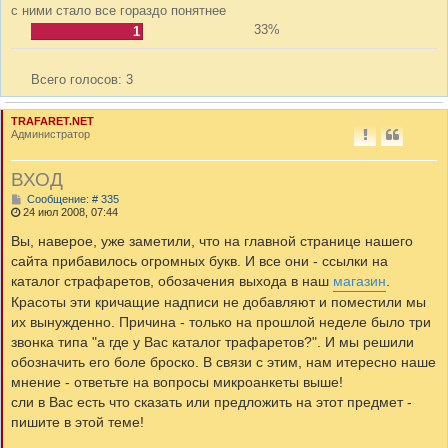
с ними стало все гораздо понятнее
33%
1
Всего голосов:
3
TRAFARET.NET
Администратор
ВХОД
С
Сообщение: # 335
о
24 июл 2008, 07:44
о
б
Вы, наверое, уже заметили, что на главной странице нашего
щ
сайта прибавилось огромных букв. И все они - ссылки на
е
н
каталог страфаретов, обозачения выхода в наш
магазин
.
и
Красоты эти кричащие надписи не добавляют и поместили мы
е
их вынужденно. Причина - только на прошлой неделе было три
звонка типа "а где у Вас каталог трафаретов?". И мы решили
обозначить его боле броско. В связи с этим, нам итересно наше
мнение - ответьте на вопросы микроанкеты выше!
сли в Вас есть что сказать или предложить на этот предмет -
пишите в этой теме!