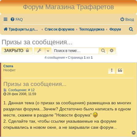
Форум Магазина Трафаретов
FAQ
Вход
П
Трафареты для стен и декора
Список форумов
Техподдержка
Форум
о
Призы за сообщения...
и
ПОИСК
РАСШИРЕН
ЗАКРЫТО
с
4 сообщения • Страница
1
из
1
к
Cterra
Неофит
Призы за сообщения...
С
Сообщение: # 12
о
28 фев 2008, 11:59
о
б
1. Данная тема (о призах за сообщения) размещена во многих
щ
разделах форума...Зачем? Достаточно было написать в одном
е
н
месте, скажем в разделе "Новости форума"
и
2. Сделайте так, чтобы ссылки указываемые на форуме
е
открывались в новом окне, а не закрывали сам форум...