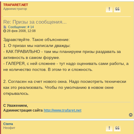
TRAFARET.NET
Администратор
Re: Призы за сообщения...
С
Сообщение: # 14
о
28 фев 2008, 12:08
о
б
Здравствуйте. Такое объяснение:
щ
1. О призах мы написали дважды:
е
н
- КАК ПРАВИЛЬНО - там мы планируем призы раздавать за
и
активность в самом форуме.
е
- ГАЛЕРЕЯ, с ней сложнее - тут надо оценивать сами работы, а
не количество постов. В этом-то и сложность.
2. Согласен на счет нового окна. Надо посмотреть технически
как это реализовать. Чтобы по умолчанию в новом окне
открывалось.
С Уважением,
Администрация сайта
http://www.trafaret.net
Cterra
Неофит