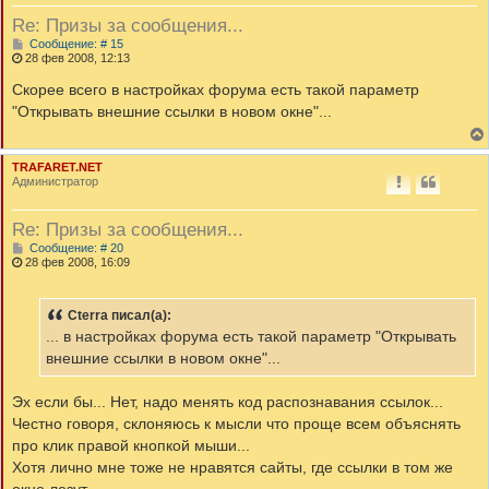
Re: Призы за сообщения...
С
Сообщение: # 15
о
28 фев 2008, 12:13
о
б
Скорее всего в настройках форума есть такой параметр
щ
"Открывать внешние ссылки в новом окне"...
е
н
и
е
TRAFARET.NET
Администратор
Re: Призы за сообщения...
С
Сообщение: # 20
о
28 фев 2008, 16:09
о
б
щ
Cterra писал(а):
е
н
... в настройках форума есть такой параметр "Открывать
и
внешние ссылки в новом окне"...
е
Эх если бы... Нет, надо менять код распознавания ссылок...
Честно говоря, склоняюсь к мысли что проще всем объяснять
про клик правой кнопкой мыши...
Хотя лично мне тоже не нравятся сайты, где ссылки в том же