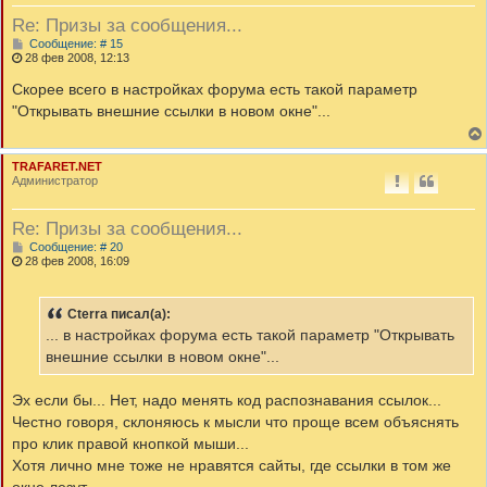
Re: Призы за сообщения...
С
Сообщение: # 15
о
28 фев 2008, 12:13
о
б
Скорее всего в настройках форума есть такой параметр
щ
"Открывать внешние ссылки в новом окне"...
е
н
и
е
TRAFARET.NET
Администратор
Re: Призы за сообщения...
С
Сообщение: # 20
о
28 фев 2008, 16:09
о
б
щ
Cterra писал(а):
е
н
... в настройках форума есть такой параметр "Открывать
и
внешние ссылки в новом окне"...
е
Эх если бы... Нет, надо менять код распознавания ссылок...
Честно говоря, склоняюсь к мысли что проще всем объяснять
про клик правой кнопкой мыши...
Хотя лично мне тоже не нравятся сайты, где ссылки в том же