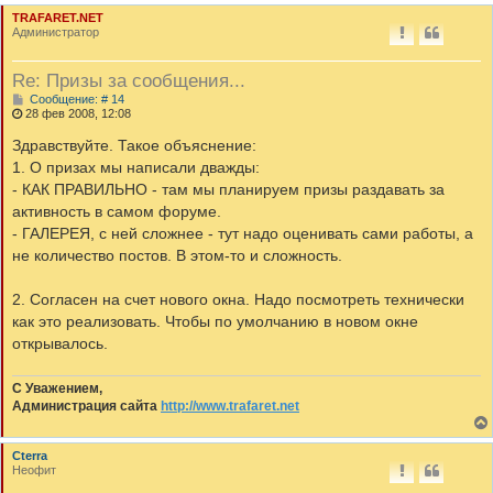
TRAFARET.NET
Администратор
Re: Призы за сообщения...
С
Сообщение: # 14
о
28 фев 2008, 12:08
о
б
Здравствуйте. Такое объяснение:
щ
1. О призах мы написали дважды:
е
н
- КАК ПРАВИЛЬНО - там мы планируем призы раздавать за
и
активность в самом форуме.
е
- ГАЛЕРЕЯ, с ней сложнее - тут надо оценивать сами работы, а
не количество постов. В этом-то и сложность.
2. Согласен на счет нового окна. Надо посмотреть технически
как это реализовать. Чтобы по умолчанию в новом окне
открывалось.
С Уважением,
Администрация сайта
http://www.trafaret.net
Cterra
Неофит