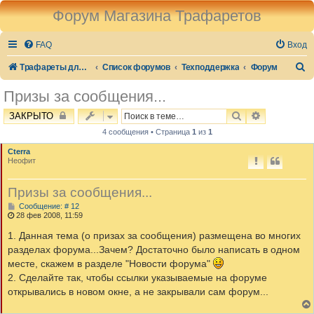
Форум Магазина Трафаретов
FAQ
Вход
П
Трафареты для стен и декора
Список форумов
Техподдержка
Форум
о
Призы за сообщения...
и
ПОИСК
РАСШИРЕН
ЗАКРЫТО
с
4 сообщения • Страница
1
из
1
к
Cterra
Неофит
Призы за сообщения...
С
Сообщение: # 12
о
28 фев 2008, 11:59
о
б
1. Данная тема (о призах за сообщения) размещена во многих
щ
разделах форума...Зачем? Достаточно было написать в одном
е
н
месте, скажем в разделе "Новости форума"
и
2. Сделайте так, чтобы ссылки указываемые на форуме
е
открывались в новом окне, а не закрывали сам форум...